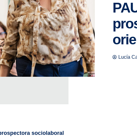
PA
pro
ori
Lucía C
rospectora sociolaboral