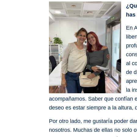
¿Qué
has
En A
libe
prof
cons
al c
de d
apre
la i
acompañamos. Saber que confían en
deseo es estar siempre a la altura, 
Por otro lado, me gustaría poder da
nosotros. Muchas de ellas no solo o