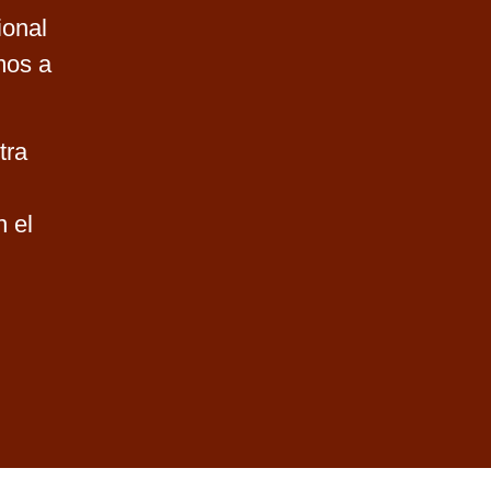
ional
mos a
tra
 el