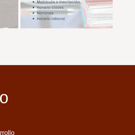
io
rollo