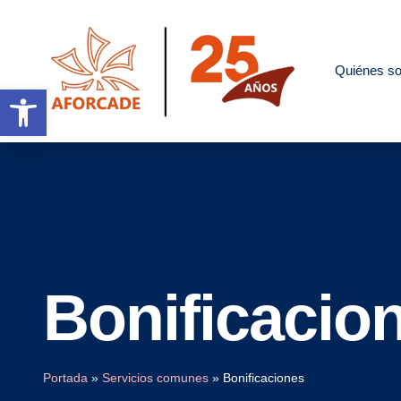
Quiénes s
Abrir barra de herramientas
Bonificacio
Portada
»
Servicios comunes
»
Bonificaciones