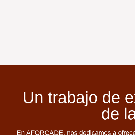
Un trabajo de e
de l
En AFORCADE, nos dedicamos a ofrecer u