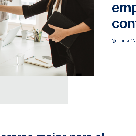
emp
con
Lucía C